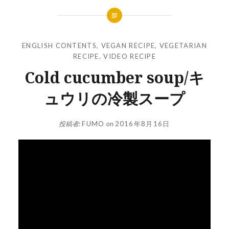
ENGLISH CONTENTS
,
VEGAN RECIPE
,
VEGETARIAN
RECIPE
,
VIDEO RECIPE
Cold cucumber soup/キ
ュウリの冷製スープ
投稿者:
FUMO
on
2016年8月16日