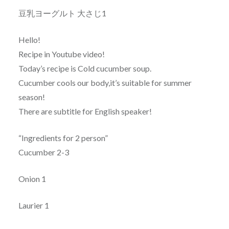
豆乳ヨーグルト 大さじ1
Hello!
Recipe in Youtube video!
Today’s recipe is Cold cucumber soup.
Cucumber cools our body,it’s suitable for summer
season!
There are subtitle for English speaker!
“Ingredients for 2 person”
Cucumber 2-3
Onion 1
Laurier 1