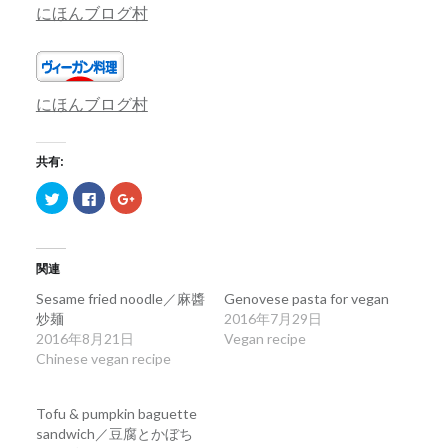
にほんブログ村
にほんブログ村
共有:
ク
Facebook
ク
リ
で
リ
ッ
共
ッ
ク
有
ク
し
す
し
て
る
て
Twitter
に
Google+
関連
で
は
で
共
ク
共
Sesame fried noodle／麻醬
Genovese pasta for vegan
有
リ
有
(新
ッ
(新
炒麺
2016年7月29日
し
ク
し
2016年8月21日
い
し
い
Vegan recipe
ウ
て
ウ
Chinese vegan recipe
ィ
く
ィ
ン
だ
ン
ド
さ
ド
ウ
い
ウ
で
(新
で
Tofu & pumpkin baguette
開
し
開
sandwich／豆腐とかぼち
き
い
き
ま
ウ
ま