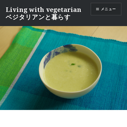
コ
Living with vegetarian
メニュー
ン
ベジタリアンと暮らす
テ
ン
ツ
へ
移
動