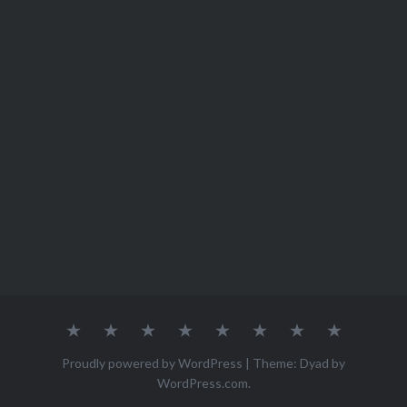
ホ
ペ
Category
Video
English
サ
プ
ヴ
ー
ー
recipe
contents
イ
ラ
ィ
ム
ジ
ト
イ
ー
Proudly powered by WordPress
|
Theme: Dyad by
に
マ
バ
ガ
WordPress.com
.
来
ッ
シ
ン