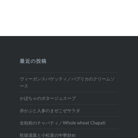
最近の投稿
ヴィーガンスパゲッティ／パプリカのクリームソ
ース
かぼちゃのポタージュスープ
赤かぶと人参のまぜこぜサラダ
全粒粉のチャパティ／Whole wheat Chapati
乾燥湯葉と小松菜の中華炒め