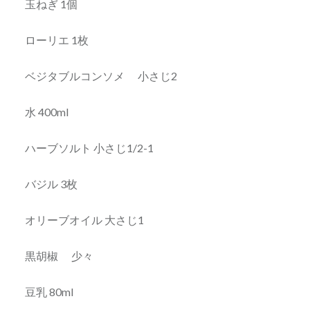
玉ねぎ 1個
ローリエ 1枚
ベジタブルコンソメ 小さじ2
水 400ml
ハーブソルト 小さじ1/2-1
バジル 3枚
オリーブオイル 大さじ1
黒胡椒 少々
豆乳 80ml