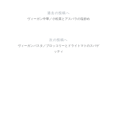
投
稿
過去の投稿へ
ナ
ヴィーガン中華／小松菜とアスパラの塩炒め
ビ
ゲ
次の投稿へ
ー
ヴィーガンパスタ／ブロッコリーとドライトマトのスパゲ
ッティ
シ
ョ
ン