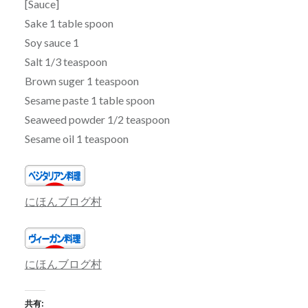
[Sauce]
Sake 1 table spoon
Soy sauce 1
Salt 1/3 teaspoon
Brown suger 1 teaspoon
Sesame paste 1 table spoon
Seaweed powder 1/2 teaspoon
Sesame oil 1 teaspoon
にほんブログ村
にほんブログ村
共有: