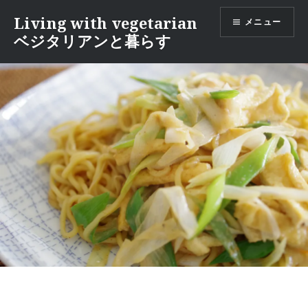
コ
Living with vegetarian
メニュー
ン
ベジタリアンと暮らす
テ
ン
ツ
へ
移
動