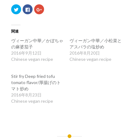
ク
Facebook
ク
リ
で
リ
ッ
共
ッ
ク
有
ク
し
す
し
て
る
て
Twitter
に
Google+
関連
で
は
で
共
ク
共
ヴィーガン中華／かぼちゃ
ヴィーガン中華／小松菜と
有
リ
有
(新
ッ
(新
の麻婆茄子
アスパラの塩炒め
し
ク
し
2016年9月12日
い
し
い
2016年8月20日
ウ
て
ウ
Chinese vegan recipe
Chinese vegan recipe
ィ
く
ィ
ン
だ
ン
ド
さ
ド
ウ
い
ウ
で
(新
で
Stir fry Deep fried tofu
開
し
開
tomato flavor/厚揚げのト
き
い
き
ま
ウ
ま
マト炒め
す)
ィ
す)
ン
2016年8月23日
ド
Chinese vegan recipe
ウ
で
開
き
ま
す)