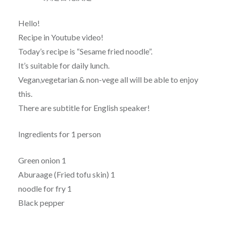
Hello!
Recipe in Youtube video!
Today’s recipe is “Sesame fried noodle”.
It’s suitable for daily lunch.
Vegan,vegetarian & non-vege all will be able to enjoy
this.
There are subtitle for English speaker!
Ingredients for 1 person
Green onion 1
Aburaage (Fried tofu skin) 1
noodle for fry 1
Black pepper