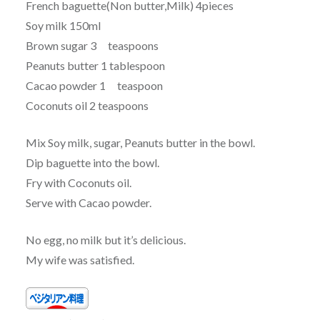
French baguette(Non butter,Milk) 4pieces
Soy milk 150ml
Brown sugar 3 teaspoons
Peanuts butter 1 tablespoon
Cacao powder 1 teaspoon
Coconuts oil 2 teaspoons
Mix Soy milk, sugar, Peanuts butter in the bowl.
Dip baguette into the bowl.
Fry with Coconuts oil.
Serve with Cacao powder.
No egg, no milk but it’s delicious.
My wife was satisfied.