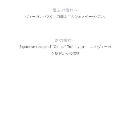
稿
過去の投稿へ
ナ
ヴィーガンパスタ／万能ネギのジェノベーゼパスタ
ビ
ゲ
次の投稿へ
ー
Japanese recipe of “Okara” Tofu by-product／ヴィーガ
ン版おからの煮物
シ
ョ
ン