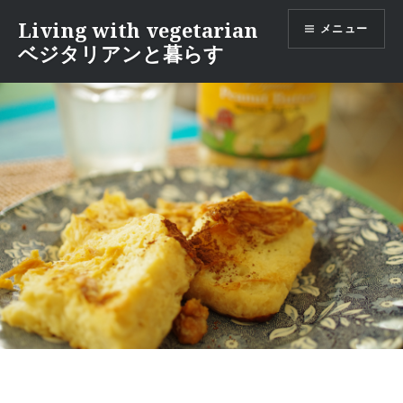
コ
Living with vegetarian
メニュー
ン
ベジタリアンと暮らす
テ
ン
ツ
へ
移
動