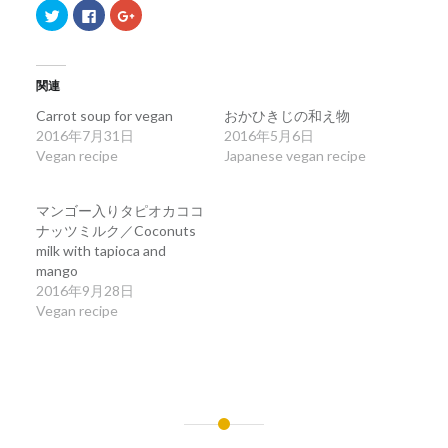
ク
Facebook
ク
リ
で
リ
ッ
共
ッ
ク
有
ク
し
す
し
て
る
て
Twitter
に
Google+
関連
で
は
で
共
ク
共
Carrot soup for vegan
おかひきじの和え物
有
リ
有
(新
ッ
(新
2016年7月31日
2016年5月6日
し
ク
し
Vegan recipe
い
し
い
Japanese vegan recipe
ウ
て
ウ
ィ
く
ィ
ン
だ
ン
ド
さ
ド
マンゴー入りタピオカココ
ウ
い
ウ
で
(新
で
ナッツミルク／Coconuts
開
し
開
milk with tapioca and
き
い
き
ま
ウ
ま
mango
す)
ィ
す)
ン
2016年9月28日
ド
Vegan recipe
ウ
で
開
き
ま
す)
投